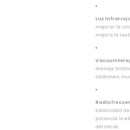
Luz Infrarroj
mejorar la ci
mejora la text
Vacuumtera
drenaje linfá
abdomen, musl
Radiofrecue
elasticidad de
potencia la e
dérmicas.