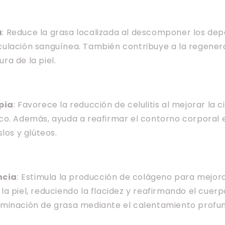
a
: Reduce la grasa localizada al descomponer los dep
rculación sanguínea. También contribuye a la regenera
ura de la piel.
pia
: Favorece la reducción de celulitis al mejorar la c
tico. Además, ayuda a reafirmar el contorno corporal
os y glúteos.
ncia
: Estimula la producción de colágeno para mejora
 la piel, reduciendo la flacidez y reafirmando el cuer
liminación de grasa mediante el calentamiento profu