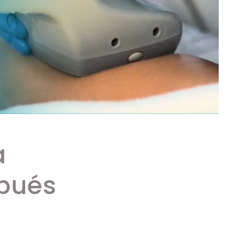
a
spués