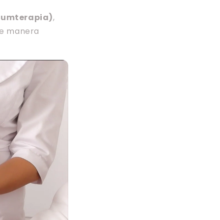
cuumterapia)
,
 de manera