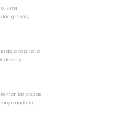
so. Esta
ulas grasas,
terapia aspira la
el drenaje
alentar las capas
 mejorando la