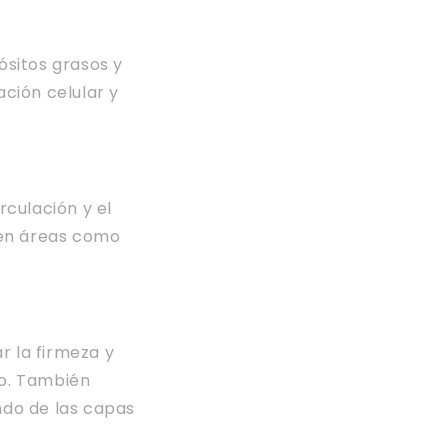
ósitos grasos y
ción celular y
irculación y el
 en áreas como
r la firmeza y
po. También
ndo de las capas