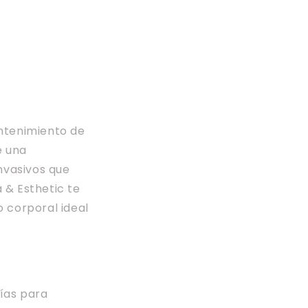
antenimiento de
e una
nvasivos que
 & Esthetic te
 corporal ideal
ías para