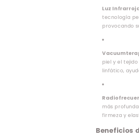
Luz Infrarroj
tecnología pe
provocando su 
Vacuumtera
piel y el teji
linfático, ayu
Radiofrecue
más profundas
firmeza y elast
Beneficios 