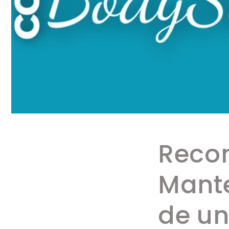
Reco
Mante
de un