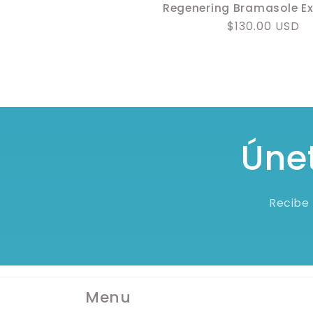
Regenering Bramasole Ex
Precio
$130.00 USD
habitual
Únet
Recibe 
Menu