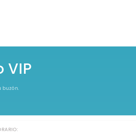
o VIP
u buzón.
RARIO: