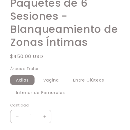
Paquetes de 6
modal
Sesiones -
Blanqueamiento de
Zonas Íntimas
Precio
$450.00 USD
habitual
Áreas a Tratar
Axilas
Vagina
Entre Glúteos
Interior de Femorales
Cantidad
Cantidad
Reducir
Aumentar
cantidad
cantidad