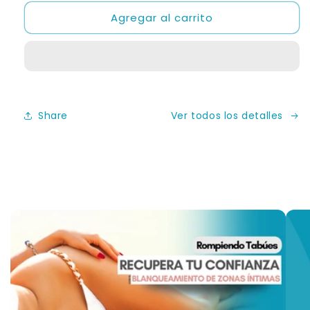
para
para
Agregar al carrito
Paquetes
Paquetes
de
de
6
6
Sesiones
Sesiones
-
-
Blanqueamiento
Blanqueamiento
de
de
Share
Ver todos los detalles
Zonas
Zonas
Íntimas
Íntimas