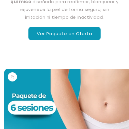
químico
diseñado para reafirmar, blanquear y
rejuvenece la piel de forma segura, sin
irritación ni tiempo de inactividad.
Ver Paquete en Oferta
Ir
directamente
a la
información
del producto