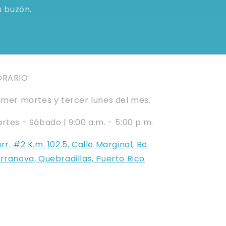
u buzón.
RARIO:
imer martes y tercer lunes del mes.
rtes - Sábado | 9:00 a.m. - 5:00 p.m.
rr. #2 K.m. 102.5, Calle Marginal, Bo.
rranova, Quebradillas, Puerto Rico