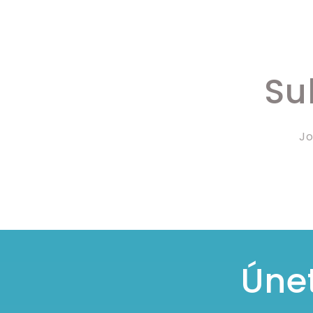
Su
Jo
Únet