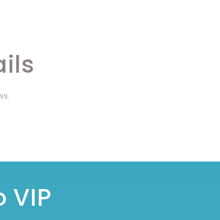
ils
ws.
o VIP