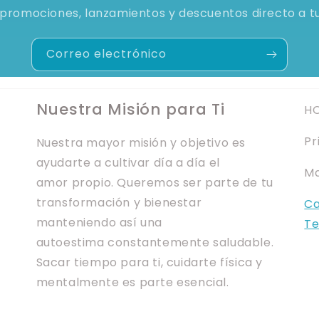
promociones, lanzamientos y descuentos directo a t
Correo electrónico
Nuestra Misión para Ti
HO
Pr
Nuestra mayor misión y objetivo es
ayudarte a cultivar día a día el
Ma
amor propio. Queremos ser parte de tu
transformación y bienestar
Ca
manteniendo así una
Te
autoestima constantemente saludable.
Sacar tiempo para ti, cuidarte física y
mentalmente es parte esencial.