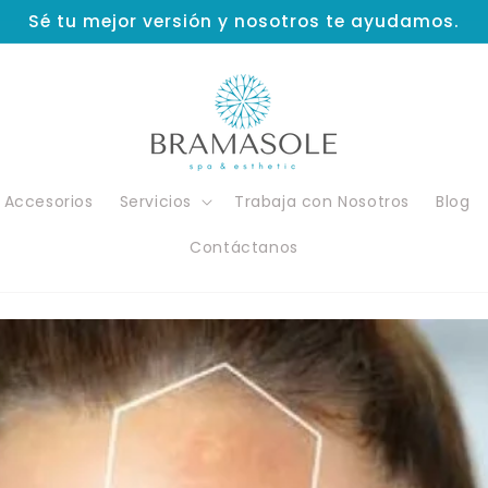
Sé tu mejor versión y nosotros te ayudamos.
Accesorios
Servicios
Trabaja con Nosotros
Blog
Contáctanos