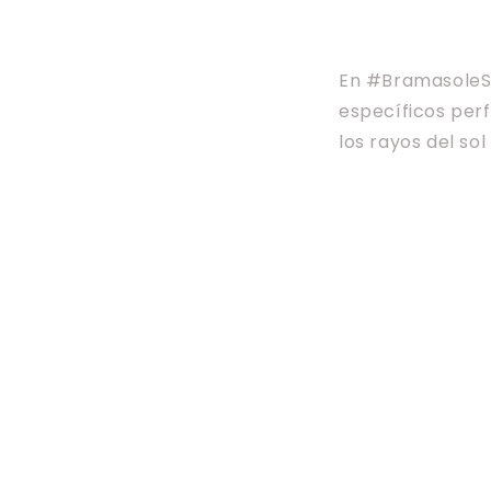
En #BramasoleSp
específicos perf
los rayos del so