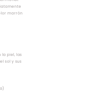
diatamente
olor marrón
a piel, las
l sol y sus
na)