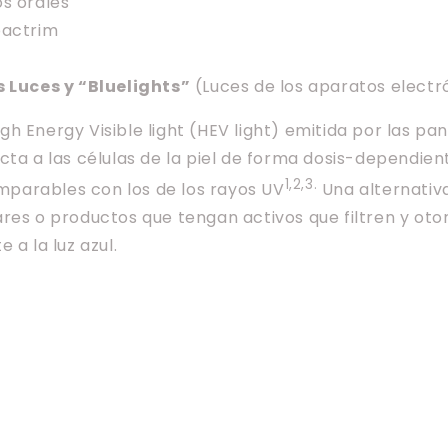
s orales
bactrim
s Luces y “Bluelights”
(Luces de los aparatos electr
 High Energy Visible light (HEV light) emitida por las pan
cta a las células de la piel de forma dosis-dependie
1,2,3.
arables con los de los rayos UV
Una alternativa
res o productos que tengan activos que filtren y ot
 a la luz azul.