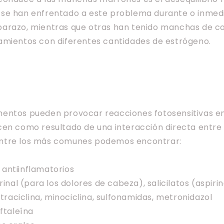
se han enfrentado a este problema durante o inme
arazo, mientras que otras han tenido manchas de c
amientos con diferentes cantidades de estrógeno.
entos pueden provocar reacciones fotosensitivas en l
en como resultado de una interacción directa entre e
ntre los más comunes podemos encontrar:
antiinflamatorios
rinal (para los dolores de cabeza), salicilatos (aspiri
etraciclina, minociclina, sulfonamidas, metronidazol
lftaleína