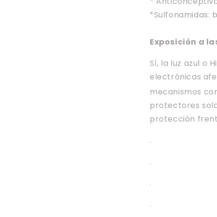
* Anticonceptivo
*Sulfonamidas: 
Exposición a la
Sí, la luz azul o
electrónicas afe
mecanismos comp
protectores sola
protección frente
.
.
.
.