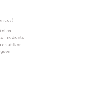
ónicos)
tallas
nte, mediante
 es utilizar
orguen