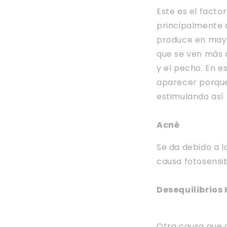
Este es el facto
principalmente a
produce en mayo
que se ven más a
y el pecho. En 
aparecer porque
estimulando así 
Acné
Se da debido a l
causa fotosensib
Desequilibrios
Otra causa que 