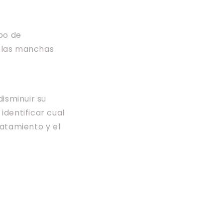
po de
r las manchas
isminuir su
identificar cual
ratamiento y el