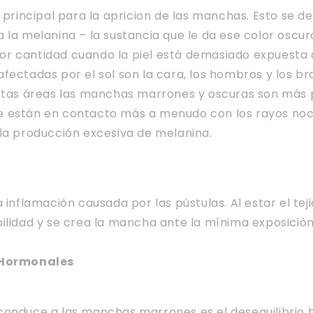
r principal para la apricion de las manchas. Esto se d
 la melanina – la sustancia que le da ese color oscuro
r cantidad cuando la piel está demasiado expuesta al
fectadas por el sol son la cara, los hombros y los br
estas áreas las manchas marrones y oscuras son más
 están en contacto más a menudo con los rayos nociv
la producción excesiva de melanina.
a inflamación causada por las pústulas. Al estar el tej
ilidad y se crea la mancha ante la mínima exposición 
 Hormonales
conduce a las manchas marrones es el desequilibrio 