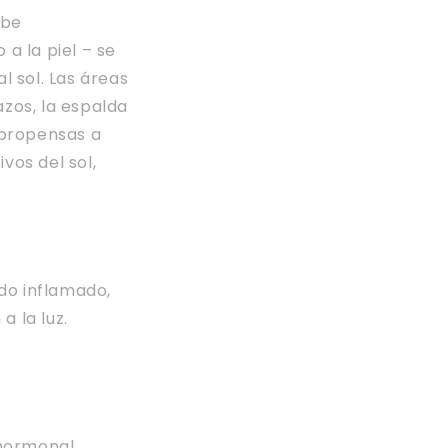
ebe
 a la piel – se
 sol. Las áreas
azos, la espalda
 propensas a
os del sol,
ido inflamado,
a la luz.
hormonal.