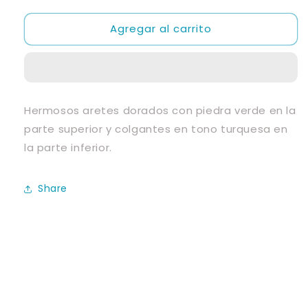
para
para
Agregar al carrito
Aretes
Aretes
Hermosos aretes dorados con piedra verde en la
parte superior y colgantes en tono turquesa en
la parte inferior.
Share