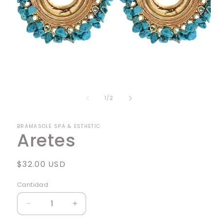
Abrir
elemento
multimedia
1
de
1
/
2
en
una
ventana
modal
BRAMASOLE SPA & ESTHETIC
Aretes
Precio
$32.00 USD
habitual
Cantidad
Cantidad
Reducir
Aumentar
cantidad
cantidad