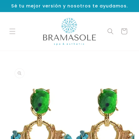
Ir
Sé tu mejor versión y nosotros te ayudamos.
directamente
al contenido
Carrito
Ir
directamente
a la
información
del producto