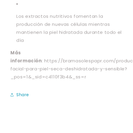
Los extractos nutritivos fomentan la
producción de nuevas células mientras
mantienen la piel hidratada durante todo el
día
Más
información
:
https://bramasolespapr.com/produ
facial-para-piel-seca-deshidratada-y-sensible?
_pos=1&_sid=c4110f3b4&_ss=r
Share