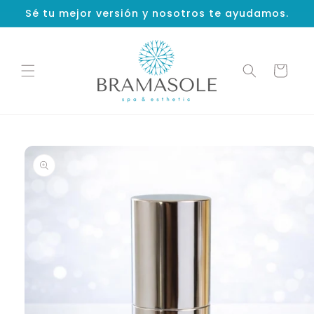
Ir
Sé tu mejor versión y nosotros te ayudamos.
directamente
al contenido
Carrito
Ir
directamente
a la
información
del producto