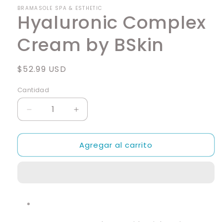
en
BRAMASOLE SPA & ESTHETIC
una
Hyaluronic Complex
ventana
modal
Cream by BSkin
Precio
$52.99 USD
habitual
Cantidad
Cantidad
Reducir
Aumentar
cantidad
cantidad
para
para
Agregar al carrito
Hyaluronic
Hyaluronic
Complex
Complex
Cream
Cream
by
by
BSkin
BSkin