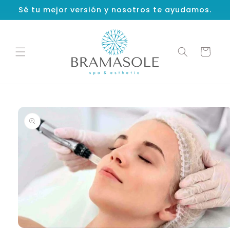
Ir
Sé tu mejor versión y nosotros te ayudamos.
directamente
al contenido
Carrito
Ir
directamente
a la
información
del producto