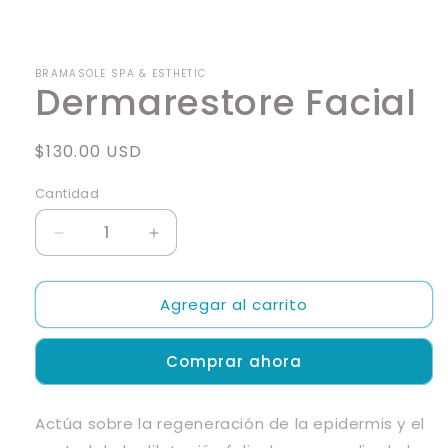
Abrir
elemento
multimedia
1
en
BRAMASOLE SPA & ESTHETIC
una
Dermarestore Facial
ventana
modal
Precio
$130.00 USD
habitual
Cantidad
Cantidad
Reducir
Aumentar
cantidad
cantidad
para
para
Agregar al carrito
Dermarestore
Dermarestore
Facial
Facial
Comprar ahora
Actúa sobre la regeneración de la epidermis y el