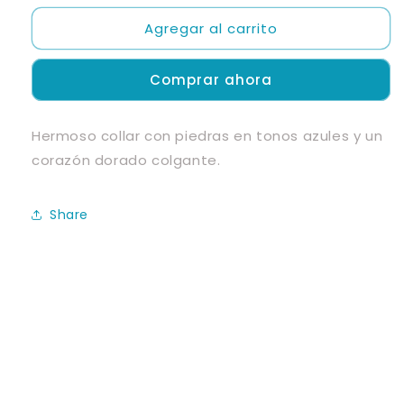
para
para
Agregar al carrito
Golden
Golden
Heart
Heart
Comprar ahora
Hermoso collar con piedras en tonos azules y un
corazón dorado colgante.
Share