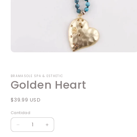
Abrir
elemento
multimedia
1
en
BRAMASOLE SPA & ESTHETIC
una
Golden Heart
ventana
modal
Precio
$39.99 USD
habitual
Cantidad
Cantidad
Reducir
Aumentar
cantidad
cantidad