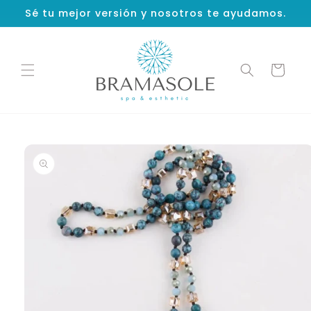
Ir
Sé tu mejor versión y nosotros te ayudamos.
directamente
al contenido
Carrito
Ir
directamente
a la
información
del producto