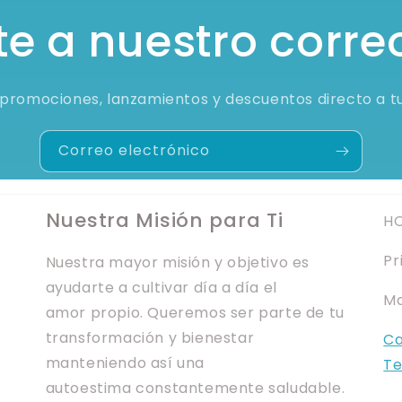
e a nuestro corre
promociones, lanzamientos y descuentos directo a t
Correo electrónico
Nuestra Misión para Ti
HO
Pr
Nuestra mayor misión y objetivo es
ayudarte a cultivar día a día el
Ma
amor propio. Queremos ser parte de tu
transformación y bienestar
Ca
manteniendo así una
Te
autoestima constantemente saludable.