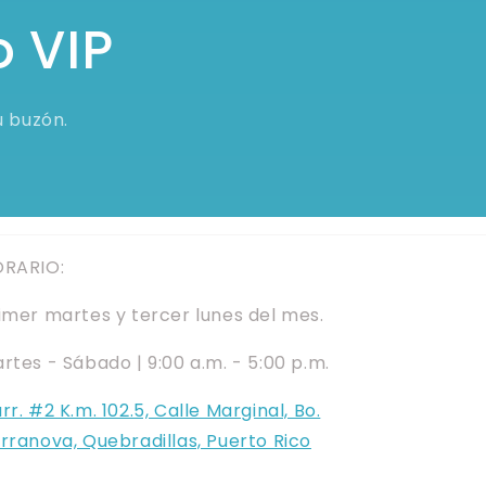
o VIP
u buzón.
RARIO:
imer martes y tercer lunes del mes.
rtes - Sábado | 9:00 a.m. - 5:00 p.m.
rr. #2 K.m. 102.5, Calle Marginal, Bo.
rranova, Quebradillas, Puerto Rico