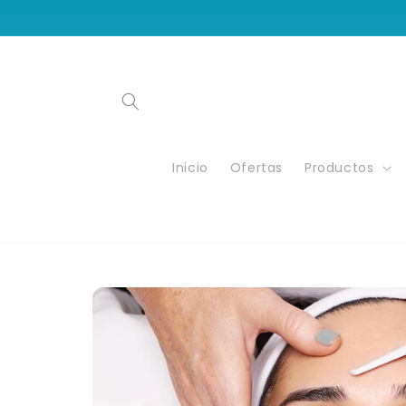
Ir
directamente
al contenido
Inicio
Ofertas
Productos
Ir
directamente
a la
información
del producto