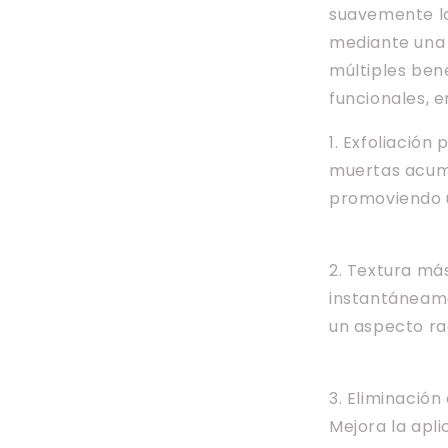
suavemente la
mediante una 
múltiples ben
funcionales, e
1. Exfoliación
muertas acumul
promoviendo u
2. Textura más
instantáneame
un aspecto ra
3. Eliminación 
Mejora la apli