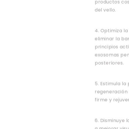
productos cos
del vello.
4. Optimiza la
eliminar la b
principios ac
exosomas pen
posteriores.
5. Estimula l
regeneración 
firme y rejuve
6. Disminuye 
a mejorar vis