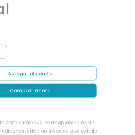
al
Aumentar
cantidad
para
Agregar al carrito
Luminous
ng
Dermaplaning
Facial
Comprar ahora
amiento Luminous Dermaplaning es un
édico-estético no invasivo que exfolia