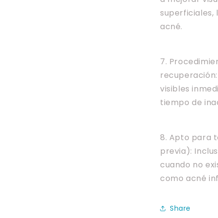
superficiales,
acné.
7. Procedimie
recuperación:
visibles inmed
tiempo de inac
8. Apto para t
previa): Inclu
cuando no exi
como acné inf
Share