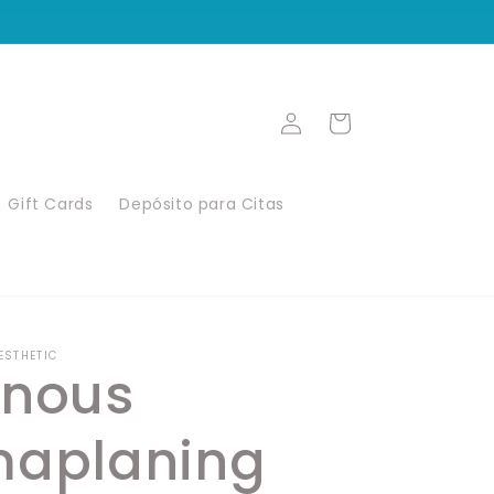
Iniciar
Carrito
sesión
Gift Cards
Depósito para Citas
ESTHETIC
inous
maplaning