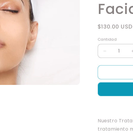
Faci
Precio
$130.00 USD
habitual
Cantidad
Cantidad
Reducir
cantidad
para
Luminous
Dermaplani
Facial
Nuestro Trat
tratamiento m