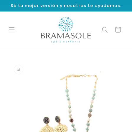
Ir
Sé tu mejor versión y nosotros te ayudamos.
directamente
al contenido
Carrito
Ir
directamente
a la
información
del producto