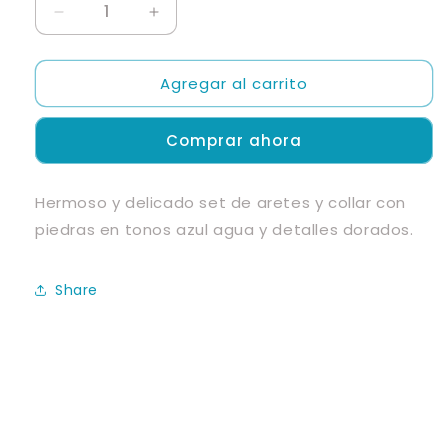
Reducir
Aumentar
cantidad
cantidad
para
para
Agregar al carrito
Set
Set
de
de
Aretes
Aretes
Comprar ahora
y
y
Collar
Collar
Hermoso y delicado set de aretes y collar con
piedras en tonos azul agua y detalles dorados.
Share