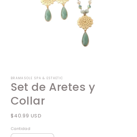
Abrir
elemento
multimedia
1
en
BRAMASOLE SPA & ESTHETIC
una
Set de Aretes y
ventana
modal
Collar
Precio
$40.99 USD
habitual
Cantidad
Cantidad